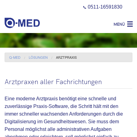
0511-16591830
📞
MENÜ
Produkte
Lösungen
Q-MED
LÖSUNGEN
ARZTPRAXIS
Aktuelles
Support
Arztpraxen aller Fachrichtungen
Eine moderne Arztpraxis benötigt eine schnelle und
zuverlässige Praxis-Software, die Schritt hält mit den
immer schneller wachsenden Anforderungen durch die
Digitalisierung im Gesundheitswesen. Sie muss dem
Personal möglichst alle administrativen Aufgaben
abnehmen oder erleichtern, soll möglichst einfach zu